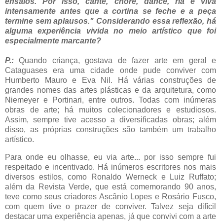
ensaios. Por isso, cante, chore, dance, ria e viva
intensamente antes que a cortina se feche e a peça
termine sem aplausos." Considerando essa reflexão, há
alguma experiência vivida no meio artístico que foi
especialmente marcante?
P.:
Quando criança, gostava de fazer arte em geral e
Cataguases era uma cidade onde pude conviver com
Humberto Mauro e Eva Nil. Há várias construções de
grandes nomes das artes plásticas e da arquitetura, como
Niemeyer e Portinari, entre outros. Todas com inúmeras
obras de arte; há muitos colecionadores e estudiosos.
Assim, sempre tive acesso a diversificadas obras; além
disso, as próprias construções são também um trabalho
artístico.
Para onde eu olhasse, eu via arte... por isso sempre fui
respeitado e incentivado. Há inúmeros escritores nos mais
diversos estilos, como Ronaldo Werneck e Luiz Ruffato;
além da Revista Verde, que está comemorando 90 anos,
teve como seus criadores Ascânio Lopes e Rosário Fusco,
com quem tive o prazer de conviver. Talvez seja difícil
destacar uma experiência apenas, já que convivi com a arte