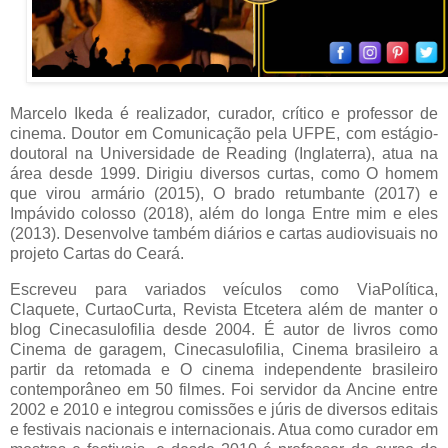
Marcelo Ikeda é realizador, curador, crítico e professor de
cinema. Doutor em Comunicação pela UFPE, com estágio-
doutoral na Universidade de Reading (Inglaterra), atua na
área desde 1999. Dirigiu diversos curtas, como O homem
que virou armário (2015), O brado retumbante (2017) e
Impávido colosso (2018), além do longa Entre mim e eles
(2013). Desenvolve também diários e cartas audiovisuais no
projeto Cartas do Ceará.
Escreveu para variados veículos como ViaPolítica,
Claquete, CurtaoCurta, Revista Etcetera além de manter o
blog Cinecasulofilia desde 2004. É autor de livros como
Cinema de garagem, Cinecasulofilia, Cinema brasileiro a
partir da retomada e O cinema independente brasileiro
contemporâneo em 50 filmes. Foi servidor da Ancine entre
2002 e 2010 e integrou comissões e júris de diversos editais
e festivais nacionais e internacionais. Atua como curador em