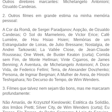
Outros diretores marcantes: Michelangelo Antonioni;
Ozualdo Candeias.
2. Outros filmes em grande estima na minha memória
pessoal:
A Cor da Romã, de Sergei Paradjanov; Aopção, de Ozualdo
Candeias; O Sol do Marmeleiro, de Victor Erice; Café
Lumière, de Hou Hsiao Hsien; Memórias de um
Estrangulador de Loiras, de Julio Bressane; Nostalgia, de
Andrei Tarkowski; La Vallée Close, de Jean-Claude
Rousseau; One Week, de Buster Keaton (curta); Corrida
sem Fim, de Monte Hellman; Vinte Cigarros, de James
Benning; A Aventura, de Michelangelo Antonioni; A Doce
Vida, de Federico Fellini; Terra, de Alexander Dovzhenko;
Persona, de Ingmar Bergman; A Mulher de Areia, de Hiroshi
Teshigahara; No Decurso do Tempo, de Wim Wenders.
3. Filmes que talvez nem sejam tão bons, mas me marcaram
profundamente:
Não Amarás, de Krzysztof Kieslowski; Estética da Solidão,
dos Irmãos Pretti; Silver City, de Wim Wenders (curta); Eu