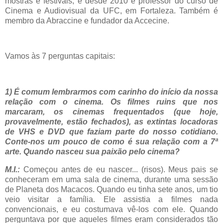
mostras e festivais, e desde 2010 é professor do curso de
Cinema e Audiovisual da UFC, em Fortaleza. Também é
membro da Abraccine e fundador da Accecine.
Vamos às 7 perguntas capitais:
1) É comum lembrarmos com carinho do início da nossa
relação com o cinema. Os filmes ruins que nos
marcaram, os cinemas frequentados (que hoje,
provavelmente, estão fechados), as extintas locadoras
de VHS e DVD que faziam parte do nosso cotidiano.
Conte-nos um pouco de como é sua relação com a 7ª
arte. Quando nasceu sua paixão pelo cinema?
M.I.:
Começou antes de eu nascer... (risos). Meus pais se
conheceram em uma sala de cinema, durante uma sessão
de Planeta dos Macacos. Quando eu tinha sete anos, um tio
veio visitar a família. Ele assistia a filmes nada
convencionais, e eu costumava vê-los com ele. Quando
perguntava por que aqueles filmes eram considerados tão