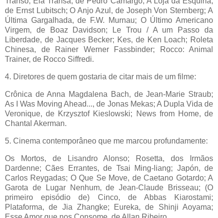
Transo, Ela Transa, de Pedro Camargo; A Loja da Esquina,
de Ernst Lubitsch; O Anjo Azul, de Joseph Von Sternberg; A
Última Gargalhada, de F.W. Murnau; O Último Americano
Virgem, de Boaz Davidson; Le Trou / A um Passo da
Liberdade, de Jacques Becker; Kes, de Ken Loach; Roleta
Chinesa, de Rainer Werner Fassbinder; Rocco: Animal
Trainer, de Rocco Siffredi.
4. Diretores de quem gostaria de citar mais de um filme:
Crônica de Anna Magdalena Bach, de Jean-Marie Straub;
As I Was Moving Ahead..., de Jonas Mekas; A Dupla Vida de
Veronique, de Krzysztof Kieslowski; News from Home, de
Chantal Akerman.
5. Cinema contemporâneo que me marcou profundamente:
Os Mortos, de Lisandro Alonso; Rosetta, dos Irmãos
Dardenne; Cães Errantes, de Tsai Ming-liang; Japón, de
Carlos Reygadas; O Que Se Move, de Caetano Gotardo; A
Garota de Lugar Nenhum, de Jean-Claude Brisseau; (O
primeiro episódio de) Cinco, de Abbas Kiarostami;
Plataforma, de Jia Zhangke; Eureka, de Shinji Aoyama;
Esse Amor que nos Consome, de Allan Ribeiro.