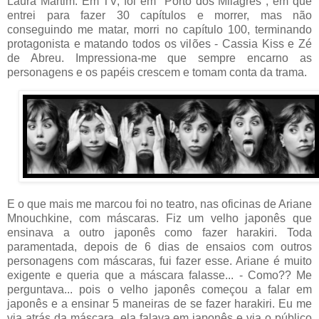
Laura Martim. Em TV, foi em "Porto dos Milagres", em que
entrei para fazer 30 capítulos e morrer, mas não
conseguindo me matar, morri no capítulo 100, terminando
protagonista e matando todos os vilões - Cassia Kiss e Zé
de Abreu. Impressiona-me que sempre encarno as
personagens e os papéis crescem e tomam conta da trama.
E o que mais me marcou foi no teatro, nas oficinas de Ariane
Mnouchkine, com máscaras. Fiz um velho japonês que
ensinava a outro japonês como fazer harakiri. Toda
paramentada, depois de 6 dias de ensaios com outros
personagens com máscaras, fui fazer esse. Ariane é muito
exigente e queria que a máscara falasse... - Como?? Me
perguntava... pois o velho japonês começou a falar em
japonês e a ensinar 5 maneiras de se fazer harakiri. Eu me
via atrás da máscara, ela falava em japonês e via o público